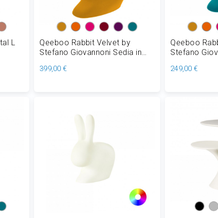
al L
Qeeboo Rabbit Velvet by
Qeeboo Rabb
Stefano Giovannoni Sedia in
Stefano Giov
Polietilene H 80 cm
Polietilene 
399,00 €
249,00 €
Aggiungi al Carrello
Aggiungi