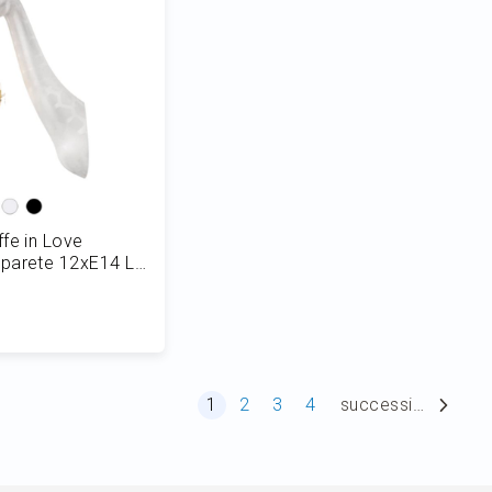
fe in Love
parete 12xE14 L
 al Carrello
Pagina
Attualmente stai leggendo la pagina
Pagina
Pagina
Pagina
1
2
3
4
successiva