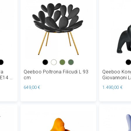
ra
Qeeboo Poltrona Filicudi L 93
Qeeboo Kong
 E14 H
cm
Giovannoni 
in Polietile
649,00 €
1.490,00 €
cm
Aggiungi al Carrello
Aggiungi