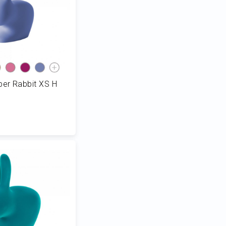
er Rabbit XS H
 al Carrello