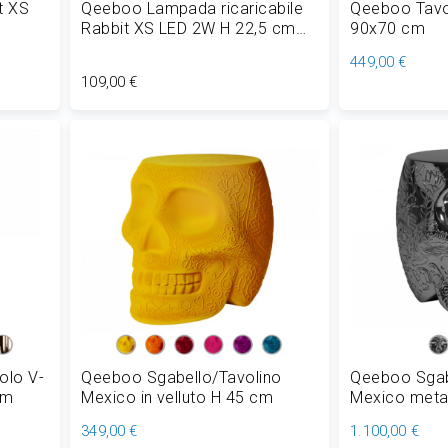
t XS
Qeeboo Lampada ricaricabile
Qeeboo Tavol
Rabbit XS LED 2W H 22,5 cm
90x70 cm
Outdoor
449,00 €
109,00 €
Aggiungi al Carrello
Aggiungi
olo V-
Qeeboo Sgabello/Tavolino
Qeeboo Sgab
cm
Mexico in velluto H 45 cm
Mexico metal
349,00 €
1.100,00 €