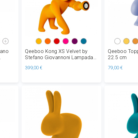
fano
Qeeboo Kong XS Velvet by
Qeeboo Topp
Stefano Giovannoni Lampada
22.5 cm
ne LED
da Tavolo/Terra in Polietilene
399,00 €
79,00 €
LED 4,5W H 53 cm
Aggiungi al Carrello
Aggiungi