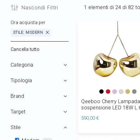
1
elementi di
24
di
82
to
Nascondi Filtri
Ora acquista per
STILE
MODERN
Cancella tutto
Filtri
Categoria
Tipologia
Brand
Qeeboo Cherry Lampada
sospensione LED 18W L 
Target
cm
590,00 €
Stile
Aggiungi al Carrello