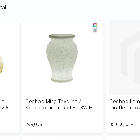
tali
 a
Qeeboo Ming Tavolino /
Qeeboo Lamp
62,5
Sgabello luminoso LED 8W H
Giraffe In Lo
61 cm
400 cm
299,00 €
35.000,00 €
Aggiungi al Carrello
Aggiungi