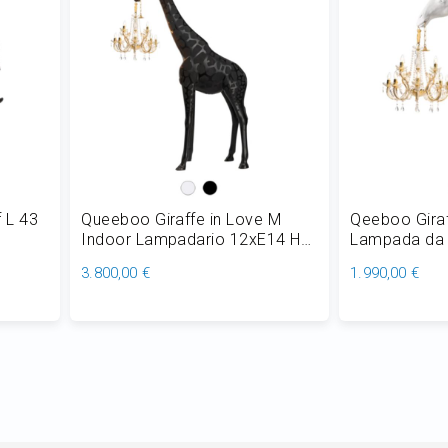
 L 43
Queeboo Giraffe in Love M
Qeeboo Giraf
Indoor Lampadario 12xE14 H
Lampada da 
266 cm
51 cm
3.800,00 €
1.990,00 €
Aggiungi al Carrello
Aggiungi