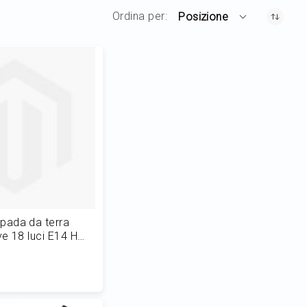
Ordina per
Posizione
ada da terra
ve 18 luci E14 H
 al Carrello