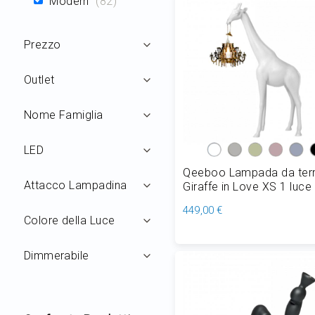
Modern
82
Prezzo
Outlet
Nome Famiglia
LED
Qeeboo Lampada da ter
Attacco Lampadina
Giraffe in Love XS 1 luce
100 cm
449,00 €
Colore della Luce
Aggiungi al Carrello
Dimmerabile