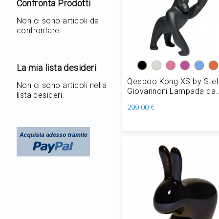
Confronta Prodotti
Non ci sono articoli da
confrontare.
La mia lista desideri
Qeeboo Kong XS by Ste
Non ci sono articoli nella
Giovannoni Lampada da
lista desideri.
Tavolo/Terra in Polietile
299,00 €
4,5W H 53 cm
Aggiungi al Carrello