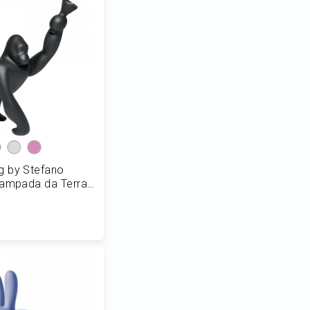
 by Stefano
Lampada da Terra
ne LED 18W H 140
 al Carrello