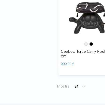
Qeeboo Turtle Carry Pouf
cm
399,00 €
Aggiungi al Carrello
Mostra
24
per
pagina