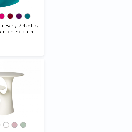
it Baby Velvet by
annoni Sedia in
H 53 cm
 al Carrello