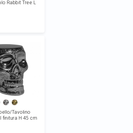
o Rabbit Tree L
 al Carrello
ello/Tavolino
 finitura H 45 cm