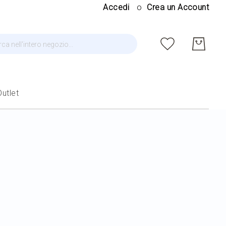
Salt
Accedi
Crea un Account
al
cont
ca
Outlet