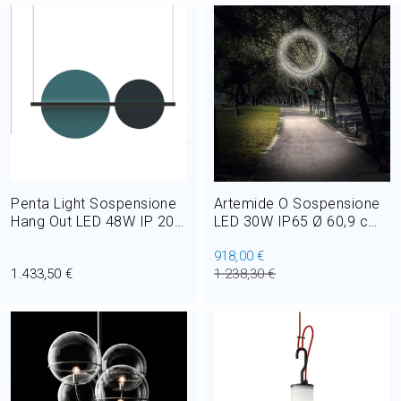
Penta Light Sospensione
Artemide O Sospensione
Hang Out LED 48W IP 20 L
LED 30W IP65 Ø 60,9 cm
106 cm
Dimmerabile Outdoor per
918,00 €
Esterno e Giardino
1.433,50 €
1.238,30 €