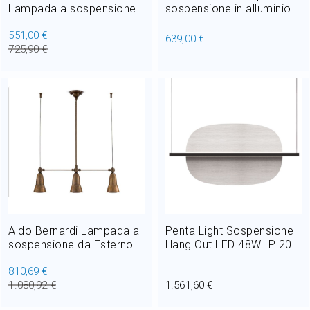
Lampada a sospensione
sospensione in alluminio
in polietilene LED 21W Ø
LED Outdoor
551,00 €
31,5 cm Outdoor
639,00 €
725,90 €
Aldo Bernardi Lampada a
Penta Light Sospensione
sospensione da Esterno e
Hang Out LED 48W IP 20 L
Giardino Clematide E27 L
106 cm
810,69 €
60 cm
1.080,92 €
1.561,60 €