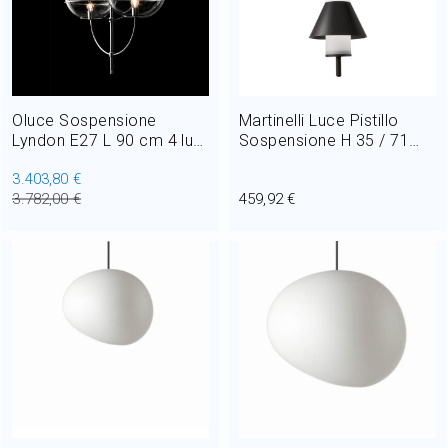
Oluce Sospensione
Martinelli Luce Pistillo
Lyndon E27 L 90 cm 4 luci
Sospensione H 35 / 71
Outdoor per Esterno e
cm 1 x 12W E27 LED IP65
3.403,80 €
Giardino
Outdoor per Esterno e
3.782,00 €
459,92 €
Giardino