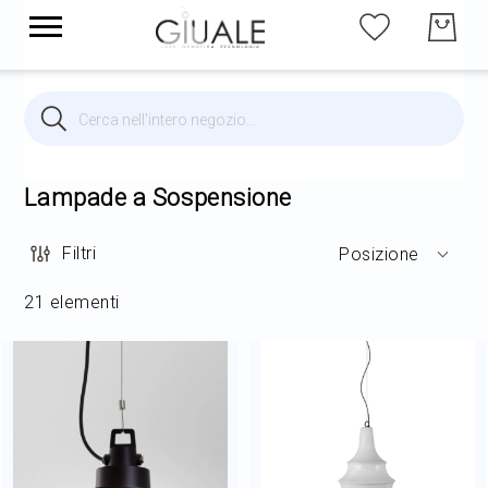
Cerca
Cerca
Brands
Illuminazione per interni
Lampade a Sospensione
Filtri
Posizione
Illuminazione per esterni
21
elementi
Arredi
Arredo Giardino