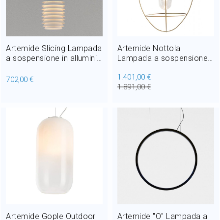
Artemide Slicing Lampada
Artemide Nottola
a sospensione in alluminio
Lampada a sospensione
LED Outdoor
in metallo LED 20W Ø 55,6
1.401,00 €
cm Outdoor
702,00 €
1.891,00 €
Artemide Gople Outdoor
Artemide "O" Lampada a