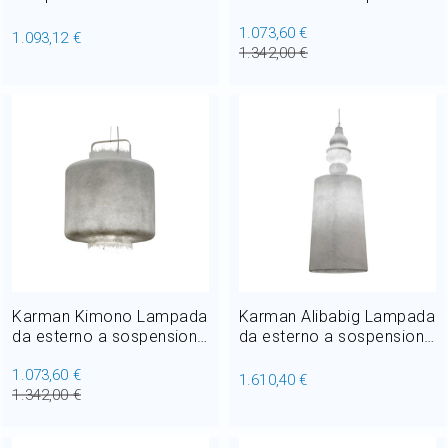
sospensione in
in vetroresina 1xE27 Ø 40
1.073,60 €
vetroresina 1xE27
cm
1.093,12 €
1.342,00 €
Karman Kimono Lampada
Karman Alibabig Lampada
da esterno a sospensione
da esterno a sospensione
in vetroresina 1xE27 Ø 50
in vetroresina 2xE27
1.073,60 €
cm
1.610,40 €
1.342,00 €