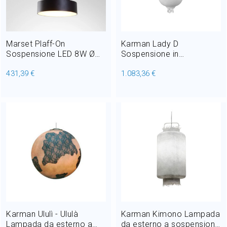
Home Decor
Outlet
Marset Plaff-On
Karman Lady D
Sospensione LED 8W Ø
Sospensione in
16 cm Outdoor
vetroresina 1 x E27
431,39 €
1.083,36 €
Outdoor
Il mio Account
Karman Ululì - Ululà
Karman Kimono Lampada
Lampada da esterno a
da esterno a sospensione