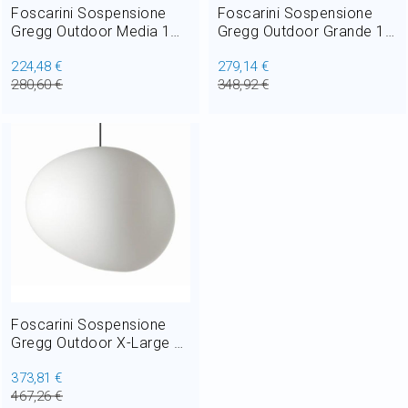
Foscarini Sospensione
Foscarini Sospensione
Gregg Outdoor Media 1
Gregg Outdoor Grande 1
luce E27 Ø 31 cm per
luce E27 L 46 cm per
224,48 €
279,14 €
Esterno e Giardino
Esterno e Giardino
280,60 €
348,92 €
Foscarini Sospensione
Gregg Outdoor X-Large 1
luce E27 L 60 cm per
373,81 €
Esterno e Giardino
467,26 €