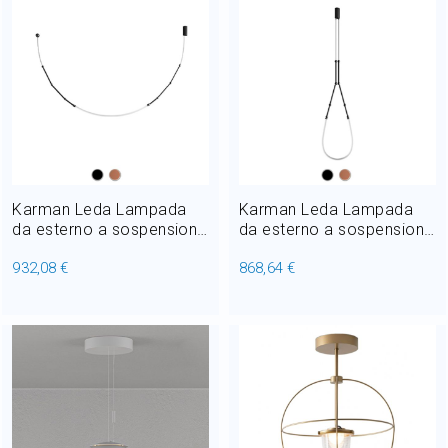
Karman Leda Lampada
Karman Leda Lampada
da esterno a sospensione
da esterno a sospensione
in alluminio Led 14.4W L
in alluminio Led 14.4W Ø
932,08 €
868,64 €
100 cm
2.3 cm