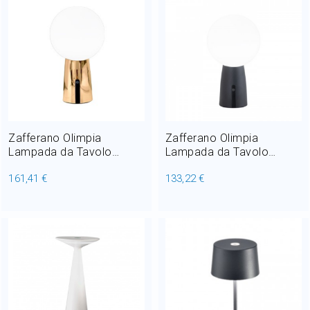
Zafferano Olimpia
Zafferano Olimpia
Lampada da Tavolo
Lampada da Tavolo
Ricaricabile con finitura
Ricaricabile LED 2,5W H
161,41 €
133,22 €
galvanica LED 2,5W H 26
26 cm
cm