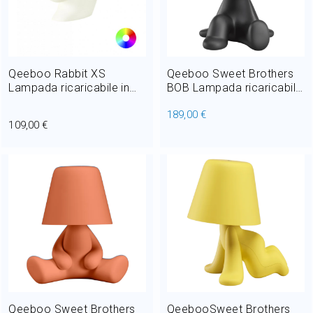
Qeeboo Rabbit XS
Qeeboo Sweet Brothers
Lampada ricaricabile in
BOB Lampada ricaricabile
Polietilene LED RGB 2W H
da tavolo LED 1,5W H 24
189,00 €
22,5 cm
cm
109,00 €
Qeeboo Sweet Brothers
QeebooSweet Brothers