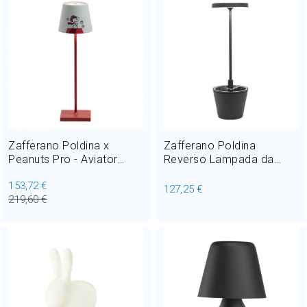
Zafferano Poldina x
Zafferano Poldina
Peanuts Pro - Aviator
Reverso Lampada da
Lampada da Tavolo
Tavolo Ricaricabile LED
153,72 €
Ricaricabile LED 2,2W H
2,3W H 35 cm
127,25 €
219,60 €
38 cm