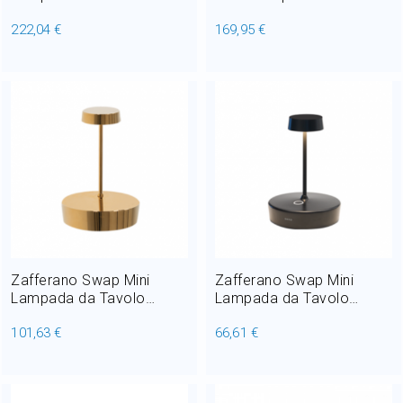
ricaricabile LED 4,5W H
Ricaricabile LED 5,5W H
222,04 €
169,95 €
122 cm
49,7 cm
Zafferano Swap Mini
Zafferano Swap Mini
Lampada da Tavolo
Lampada da Tavolo
Ricaricabile con finitura
Ricaricabile LED 2W H
101,63 €
66,61 €
galvanica LED 2W H 14,8
14,8 cm
cm