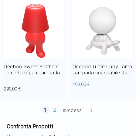
Qeeboo Sweet Brothers
Qeeboo Turtle Carry Lamp
Tom - Campari Lampada
Lampada ricaricabile da
ricaricabile da tavolo LED
tavolo in polietilene LED
499,00 €
1,5W H 31 cm
4,5W H 73 cm
290,00 €
Pagina
Attualmente stai leggendo la pagina
Pagina
1
2
successiva
Confronta Prodotti