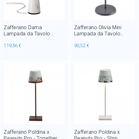
Zafferano Dama
Zafferano Olivia Mini
Lampada da Tavolo
Lampada da Tavolo
Ricaricabile LED 2,2W H
Ricaricabile LED 2,2W H
119,56 €
90,52 €
29 cm
22 cm
Zafferano Poldina x
Zafferano Poldina x
Peanuts Pro - Together
Peanuts Pro - Strip