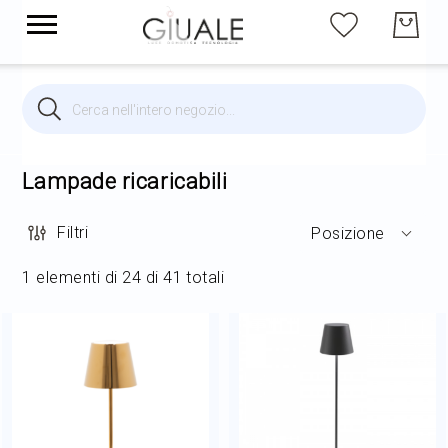
Cerca
Cerca
Brands
Illuminazione per interni
Lampade ricaricabili
Filtri
Posizione
Illuminazione per esterni
1
elementi di
24
di
41
totali
Arredi
Arredo Giardino