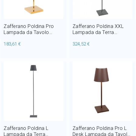
Home Decor
Outlet
Zafferano Poldina Pro
Zafferano Poldina XXL
Lampada da Tavolo
Lampada da Terra
ricaricabile LED 2,2W H 38
ricaricabile LED 6,5W H
183,61 €
324,52 €
cm
150 cm
Il mio Account
Zafferano Poldina L
Zafferano Poldina Pro L
Lampada da Terra
Desk Lampada da Tavolo