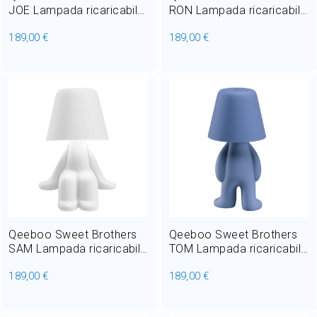
JOE Lampada ricaricabile
RON Lampada ricaricabile
da tavolo LED 1,5W H
da tavolo LED 1,5W H
189,00 €
189,00 €
24,5 cm
24,5 cm
Qeeboo Sweet Brothers
Qeeboo Sweet Brothers
SAM Lampada ricaricabile
TOM Lampada ricaricabile
da tavolo LED 1,5W H
da tavolo LED 1,5W H 31
189,00 €
189,00 €
27,5 cm
cm