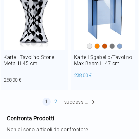
Kartell Tavolino Stone
Kartell Sgabello/Tavolino
Metal H 45 cm
Max Beam H 47 cm
238,00 €
268,00 €
Pagina
Attualmente stai leggendo la pagina
Pagina
1
2
successiva
Confronta Prodotti
Non ci sono articoli da confrontare.