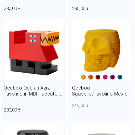
40 cm
48 cm
280,00 €
280,00 €
Qeeboo Oggian Aziz
Qeeboo
Tavolino in MDF laccato H
Sgabello/Tavolino Mexico
42 cm
in velluto H 45 cm
349,00 €
280,00 €