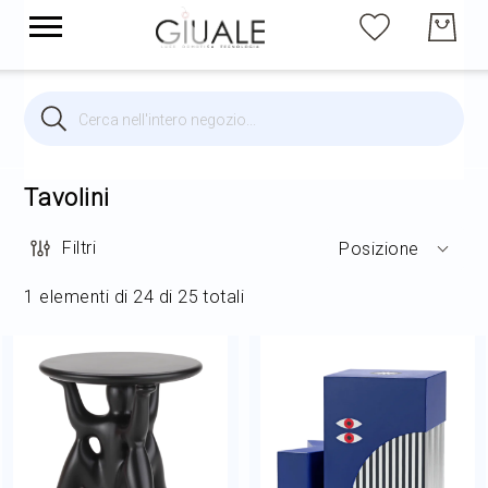
Cerca
Cerca
Brands
Illuminazione per interni
Tavolini
Filtri
Posizione
Illuminazione per esterni
1
elementi di
24
di
25
totali
Arredi
Arredo Giardino