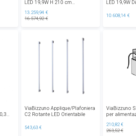
LED 19,9W H 210 cm
LED 19,9W D
Dimmerabile
13.259,94 €
10.608,14 €
16.574,92 €
Aggiungi al Carrello
Aggiungi
ViaBizzuno Applique/Plafoniera
ViaBizzuno S
0,3
C2 Rotante LED Orientabile
per alimenta
e
Rotante 12x
210,82 €
543,63 €
263,52 €