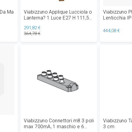
 Da Ma
Viabizzuno Applique Lucciola o
Viabizzuno P
Lanterna? 1 Luce E27 H 111,5
Lenticchia I
cm Dimmerabile
291,82 €
444,08 €
364,78 €
Aggiungi al Carrello
Aggiungi
Viabizzuno Connettori m8 3 poli
Viabizzuno T
max 700mA, 1 maschio e 6
3 cm