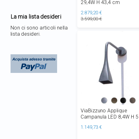
29,4W H 43,4 cm
2.879,20 €
La mia lista desideri
3.599,00 €
Non ci sono articoli nella
Aggiungi al Carrello
lista desideri.
ViaBizzuno Applique
Campanula LED 8,4W H 5
cm Outdoor per Esterno 
1.149,73 €
Giardino