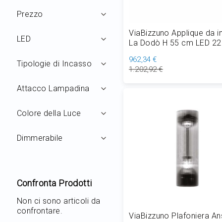
Prezzo
ViaBizzuno Applique da 
LED
La Dodò H 55 cm LED 22
3000K
962,34 €
Tipologie di Incasso
1.202,92 €
Attacco Lampadina
Aggiungi al Carrello
Colore della Luce
Dimmerabile
Confronta Prodotti
Non ci sono articoli da
confrontare.
ViaBizzuno Plafoniera A