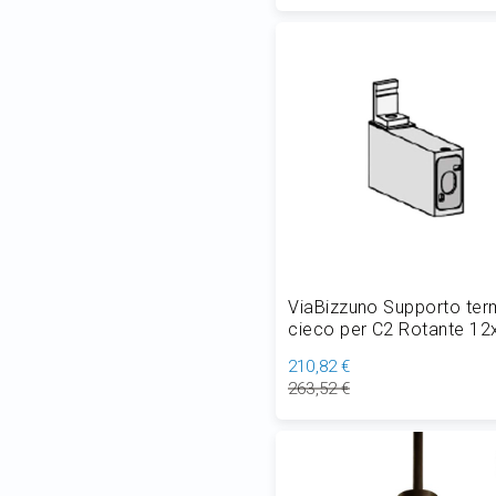
Aggiungi al Carrello
ViaBizzuno Supporto ter
cieco per C2 Rotante 12
cm
210,82 €
263,52 €
Aggiungi al Carrello