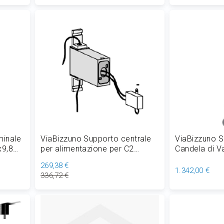
Aggiungi al Carrello
Aggiungi
minale
ViaBizzuno Supporto centrale
ViaBizzuno 
x9,8
per alimentazione per C2
Candela di V
Rotante 12x9,8 cm
100 cm
269,38 €
1.342,00 €
336,72 €
Aggiungi al Carrello
Aggiungi