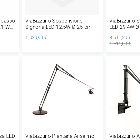
incasso
ViaBizzuno Sospensione
ViaBizzuno 
.1 W
Signoria LED 12,5W Ø 25 cm
LED 29,4W Ø
1.020,90 €
3.611,20 €
4.514,00 €
Aggiungi al Carrello
Aggiungi
nsa LED
ViaBizzuno Piantana Anselmo
ViaBizzuno 