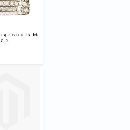
Sospensione Da Ma
bile
 al Carrello