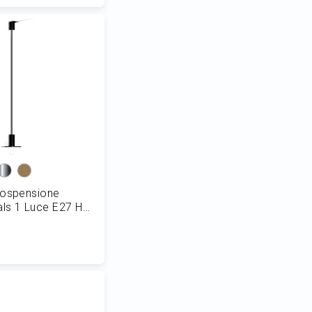
 al Carrello
Sospensione
als 1 Luce E27 H
 al Carrello