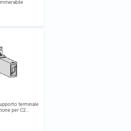
immerabile
 al Carrello
upporto terminale
zione per C2
9,8 cm