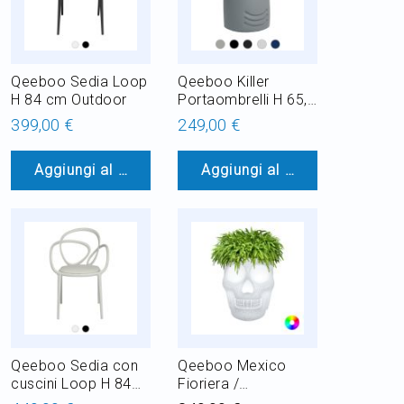
Qeeboo Sedia Loop
Qeeboo Killer
H 84 cm Outdoor
Portaombrelli H 65,5
cm
399,00 €
249,00 €
Aggiungi al Carrello
Aggiungi al Carrello
Qeeboo Sedia con
Qeeboo Mexico
cuscini Loop H 84
Fioriera /
cm
Refrigeratore per