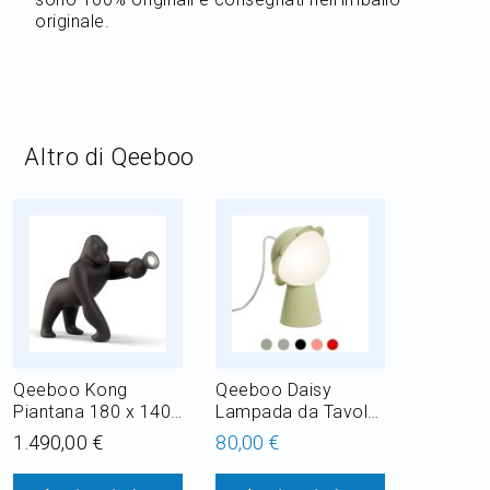
originale.
Altro di Qeeboo
Qeeboo Kong
Qeeboo Daisy
Piantana 180 x 140
Lampada da Tavolo
cm LED 13-18W
1 x G9 H 19,5 cm
1.490,00 €
80,00 €
IP65 anche per
esterno