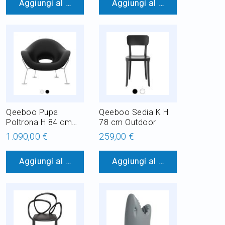
Aggiungi al Carrello
Aggiungi al Carrello
Qeeboo Pupa
Qeeboo Sedia K H
Poltrona H 84 cm
78 cm Outdoor
Cromato
1.090,00 €
259,00 €
Aggiungi al Carrello
Aggiungi al Carrello