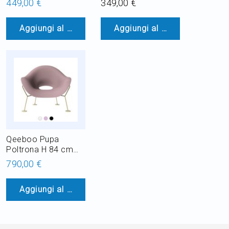
449,00 €
349,00 €
Champagne
Luminoso H 45 cm
Aggiungi al Carrello
Aggiungi al Carrello
LED RGB 8W per
esterno
Qeeboo Pupa
Poltrona H 84 cm
Ottone
790,00 €
Aggiungi al Carrello