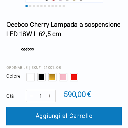
Home Decor
Skip
to
the
Outlet
Qeeboo Cherry Lampada a sospensione
beginning
of
LED 18W L 62,5 cm
the
Il mio Account
images
gallery
ORDINABILE
SKU
21001_QB
Colore
590,00 €
Qtà
Aggiungi al Carrello