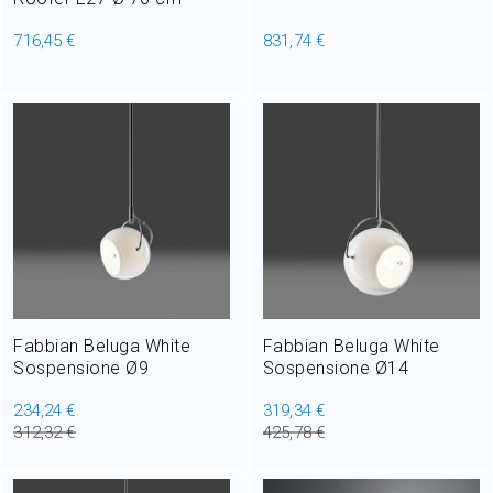
716,45 €
831,74 €
Fabbian Beluga White
Fabbian Beluga White
Sospensione Ø9
Sospensione Ø14
234,24 €
319,34 €
312,32 €
425,78 €