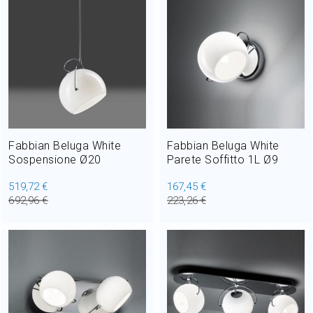
Fabbian Beluga White
Fabbian Beluga White
Sospensione Ø20
Parete Soffitto 1L Ø9
519,72 €
167,45 €
692,96 €
223,26 €