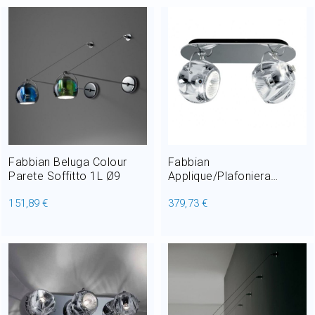
Fabbian Beluga Colour
Fabbian
Parete Soffitto 1L Ø9
Applique/Plafoniera
Beluga Colour Cristallo
151,89 €
379,73 €
GU10 2 Luci L 27 cm