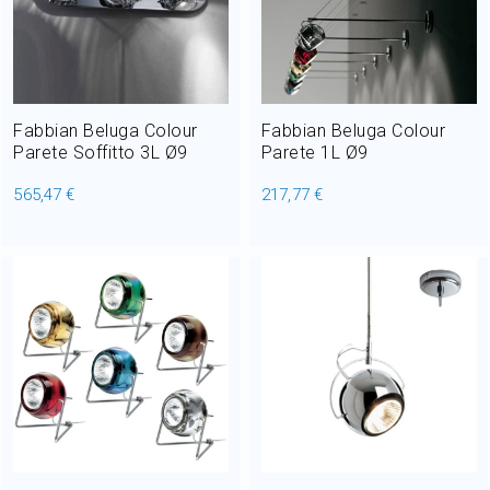
Fabbian Beluga Colour
Fabbian Beluga Colour
Parete Soffitto 3L Ø9
Parete 1L Ø9
565,47 €
217,77 €