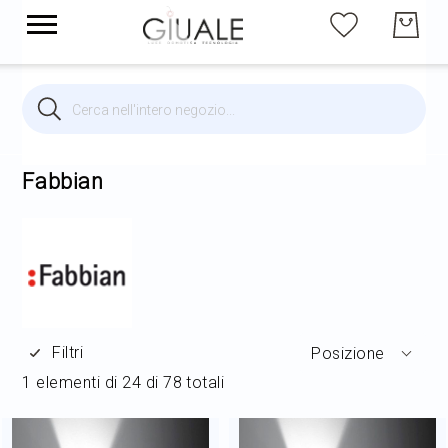
Cerca
Cerca
Brands
Illuminazione per interni
Fabbian
Illuminazione per esterni
Arredi
Filtri
Posizione
Arredo Giardino
1
elementi di
24
di
78
totali