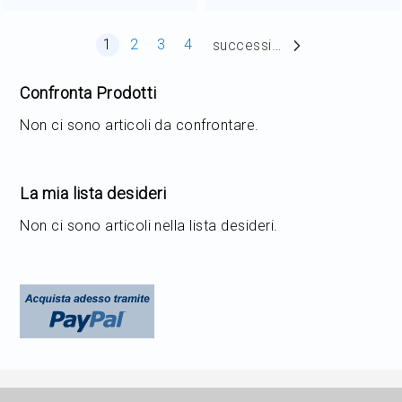
Pagina
Attualmente stai leggendo la pagina
Pagina
Pagina
Pagina
1
2
3
4
successiva
Confronta Prodotti
Non ci sono articoli da confrontare.
La mia lista desideri
Non ci sono articoli nella lista desideri.