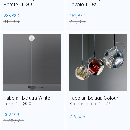
Parete 1L Ø9
Tavolo 1L Ø9
233,33 €
162,87 €
311,10 €
217,16 €
Fabbian Beluga White
Fabbian Beluga Colour
Terra 1L Ø20
Sospensione 1L Ø9
902,19 €
219,60 €
1.202,92 €