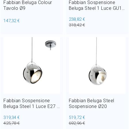
Fabbian Beluga Colour
Fabbian Sospensione
Tavolo Ø9
Beluga Steel 1 Luce GU10
H 20 / 115 cm
238,82 €
147,32 €
318,42 €
Fabbian Sospensione
Fabbian Beluga Steel
Beluga Steel 1 Luce E27 H
Sospensione Ø20
25 / 115 cm
319,34 €
519,72 €
425,78 €
692,96 €