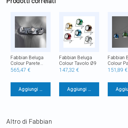
Prodotti correlati
Fabbian Beluga
Fabbian Beluga
Fabbian 
Colour Parete
Colour Tavolo Ø9
Colour P
Soffitto 3L Ø9
Soffitto 
565,47 €
147,32 €
151,89 €
Aggiungi al Carrello
Aggiungi al Carrello
Aggiu
Altro di Fabbian