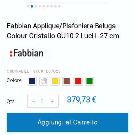
Home Decor
Skip
to
the
Outlet
Fabbian Applique/Plafoniera Beluga
beginning
of
Colour Cristallo GU10 2 Luci L 27 cm
the
Il mio Account
images
gallery
ORDINABILE
SKU
D57G23
Colore
379,73 €
Qtà
Aggiungi al Carrello