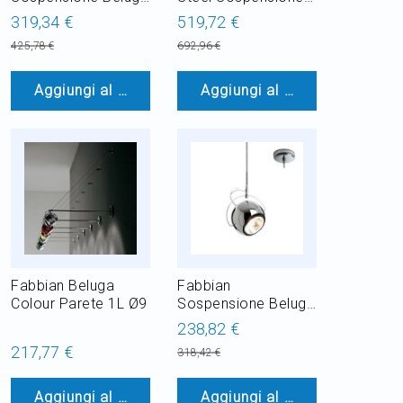
Steel 1 Luce E27 H
Ø20
319,34 €
519,72 €
25 / 115 cm
425,78 €
692,96 €
Aggiungi al Carrello
Aggiungi al Carrello
Fabbian Beluga
Fabbian
Colour Parete 1L Ø9
Sospensione Beluga
Steel 1 Luce GU10 H
238,82 €
20 / 115 cm
217,77 €
318,42 €
Aggiungi al Carrello
Aggiungi al Carrello