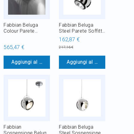
Fabbian Beluga
Fabbian Beluga
Colour Parete
Steel Parete Soffitto
Soffitto 3L Ø9
1L Ø9
162,87 €
565,47 €
217,16 €
Aggiungi al Carrello
Aggiungi al Carrello
Fabbian
Fabbian Beluga
Sospensione Beluga
Steel Sospensione