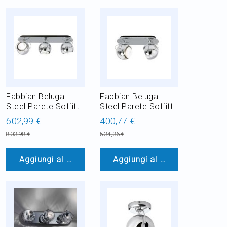
Fabbian Beluga
Fabbian Beluga
Steel Parete Soffitto
Steel Parete Soffitto
3L Ø9
2L Ø9
602,99 €
400,77 €
803,98 €
534,36 €
Aggiungi al Carrello
Aggiungi al Carrello