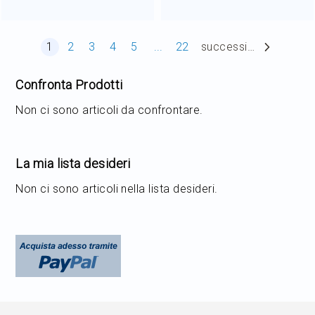
Pagina
Attualmente stai leggendo la pagina
Pagina
Pagina
Pagina
Pagina
Pagina
1
2
3
4
5
...
22
successiva
Confronta Prodotti
Non ci sono articoli da confrontare.
La mia lista desideri
Non ci sono articoli nella lista desideri.