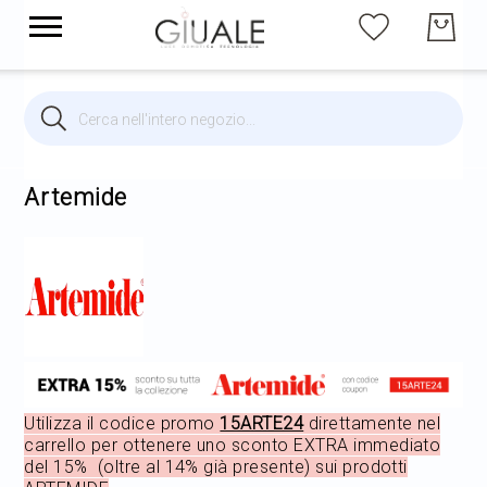
Cerca
Cerca
Brands
Illuminazione per interni
Artemide
Illuminazione per esterni
Arredi
Arredo Giardino
Utilizza il codice promo
15ARTE24
direttamente nel
carrello per ottenere uno sconto EXTRA immediato
del 15% (oltre al 14% già presente) sui prodotti