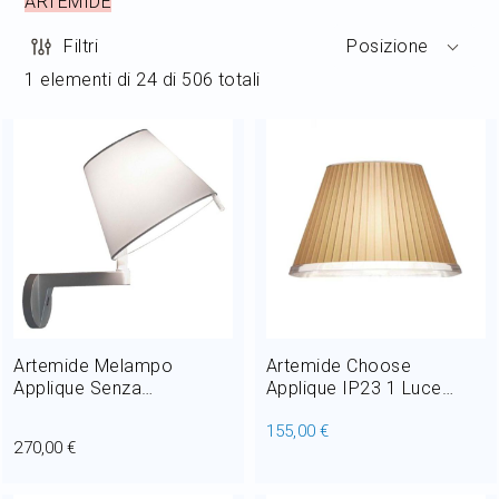
ARTEMIDE
Home Decor
Filtri
Posizione
1
elementi di
24
di
506
totali
Outlet
Il mio Account
Artemide Melampo
Artemide Choose
Applique Senza
Applique IP23 1 Luce
Interruttore 1 luce H 35
14x23 cm
155,00 €
cm Grigio alluminio
270,00 €