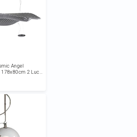
smic Angel
 178x80cm 2 Luci
 al Carrello