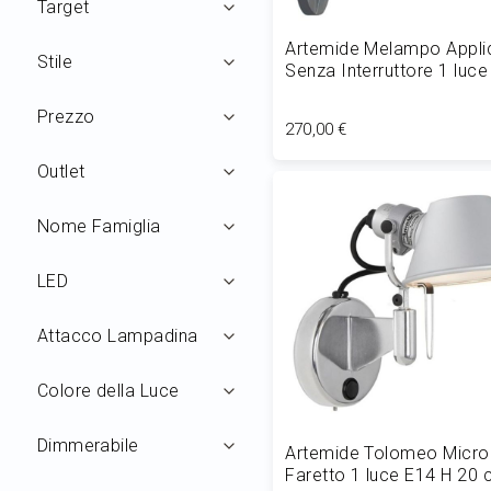
Target
Artemide Melampo Appli
Stile
Senza Interruttore 1 luce
cm Grigio alluminio
Prezzo
270,00 €
Outlet
Aggiungi al Carrello
Nome Famiglia
LED
Attacco Lampadina
Colore della Luce
Dimmerabile
Artemide Tolomeo Micro
Faretto 1 luce E14 H 20