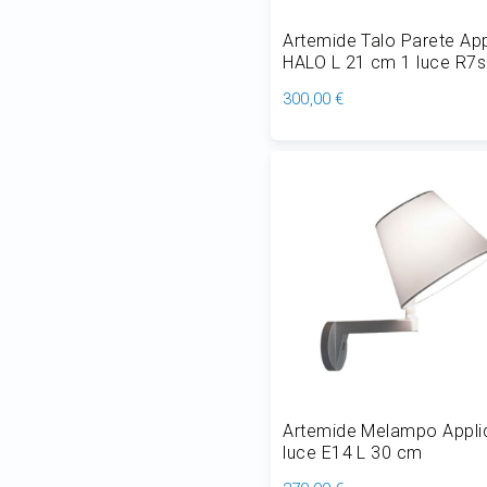
Artemide Talo Parete App
HALO L 21 cm 1 luce R7s
300,00 €
Aggiungi al Carrello
Artemide Melampo Appli
luce E14 L 30 cm