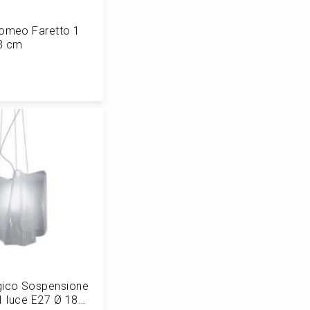
lomeo Faretto 1
23 cm
 al Carrello
gico Sospensione
1 luce E27 Ø 18