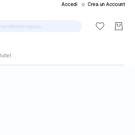
Salt
Accedi
Crea un Account
al
cont
ca
Outlet