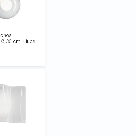
conos
 Ø 30 cm 1 luce
 al Carrello