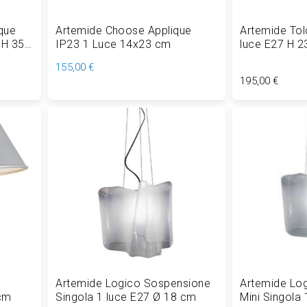
que
Artemide Choose Applique
Artemide To
 H 35
IP23 1 Luce 14x23 cm
luce E27 H 
155,00 €
195,00 €
Aggiungi al Carrello
Aggiungi
Artemide Logico Sospensione
Artemide Lo
 cm
Singola 1 luce E27 Ø 18 cm
Mini Singola 