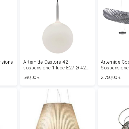
nsione
Artemide Castore 42
Artemide Co
sospensione 1 luce E27 Ø 42
Sospensione
cm
R7s HALO
590,00 €
2.750,00 €
Aggiungi al Carrello
Aggiungi