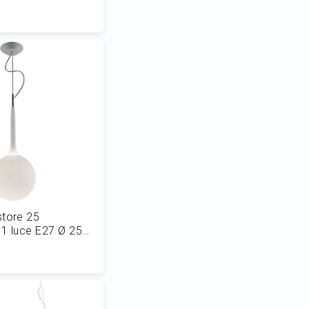
 al Carrello
store 25
1 luce E27 Ø 25
 al Carrello