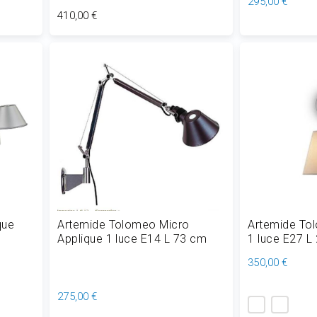
295,00 €
410,00 €
Aggiungi al Carrello
Aggiungi
que
Artemide Tolomeo Micro
Artemide To
Applique 1 luce E14 L 73 cm
1 luce E27 L
350,00 €
275,00 €