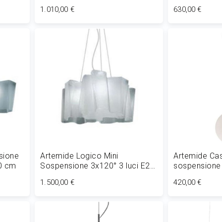
cm
1.010,00 €
630,00 €
Aggiungi al Carrello
Aggiungi
sione
Artemide Logico Mini
Artemide Ca
00 cm
Sospensione 3x120° 3 luci E27
sospensione 
L 45 cm
cm
1.500,00 €
420,00 €
Aggiungi al Carrello
Aggiungi