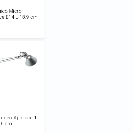
gico Micro
uce E14 L 18,9 cm
 al Carrello
lomeo Applique 1
26 cm