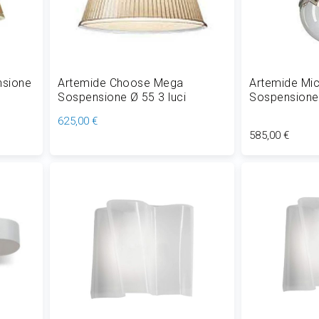
nsione
Artemide Choose Mega
Artemide Mi
Sospensione Ø 55 3 luci
Sospensione
E27
625,00 €
585,00 €
Aggiungi al Carrello
Aggiungi