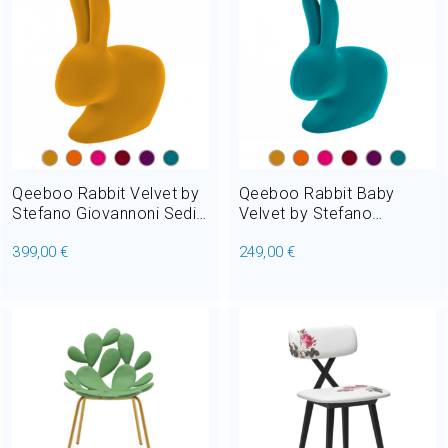
Qeeboo Rabbit Velvet by
Qeeboo Rabbit Baby
Stefano Giovannoni Sedia
Velvet by Stefano
in Polietilene H 80 cm
Giovannoni Sedia in
399,00 €
249,00 €
Polietilene H 53 cm