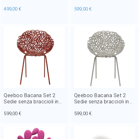
polipropilene L 57 cm
polipropilene L 57 cm
499,00 €
599,00 €
Outdoor
Qeeboo Bacana Set 2
Qeeboo Bacana Set 2
Sedie senza braccioli in
Sedie senza braccioli in
polipropilene L 57 cm
polipropilene L 57 cm
599,00 €
599,00 €
Outdoor-Rosso scuro
Outdoor-Tortora