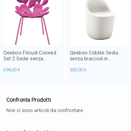
Qeeboo Filicudi Colored
Qeeboo Cobble Sedia
Set 2 Sedie senza
senza braccioli in
braccioli in polietilene L
Polietilene riciclabile L 50
699,00 €
350,00 €
54 cm
cm
Confronta Prodotti
Non ci sono articoli da confrontare.