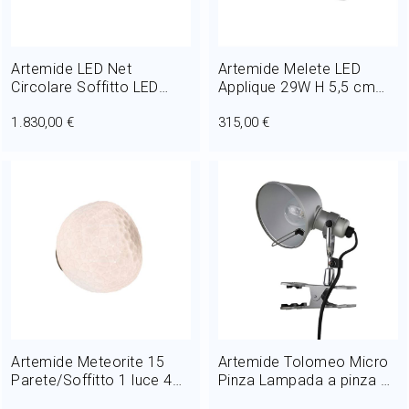
Artemide LED Net
Artemide Melete LED
Circolare Soffitto LED
Applique 29W H 5,5 cm
43W Ø 65 cm
Bianco
1.830,00 €
315,00 €
Artemide Meteorite 15
Artemide Tolomeo Micro
Parete/Soffitto 1 luce 4W
Pinza Lampada a pinza 1
Ø 15 cm
Luce 46W H 20 cm Halo