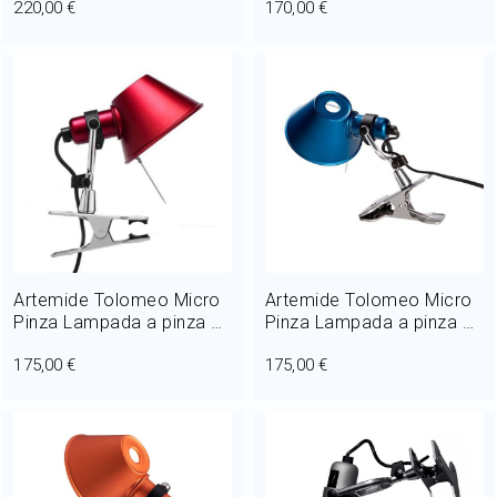
220,00 €
170,00 €
Alluminio
Artemide Tolomeo Micro
Artemide Tolomeo Micro
Pinza Lampada a pinza 1
Pinza Lampada a pinza 1
Luce 46W H 20 cm Halo
Luce 46W H 20 cm Halo
175,00 €
175,00 €
Rosso
Blu