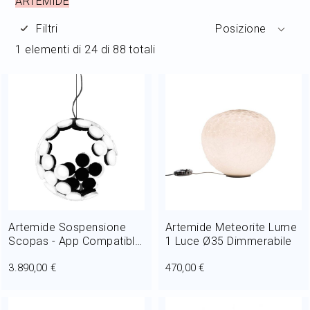
ARTEMIDE
Home Decor
Filtri
Posizione
1
elementi di
24
di
88
totali
Outlet
Il mio Account
Artemide Sospensione
Artemide Meteorite Lume
Scopas - App Compatible
1 Luce Ø35 Dimmerabile
LED 80W Ø 50 cm
3.890,00 €
470,00 €
Dimmerabile