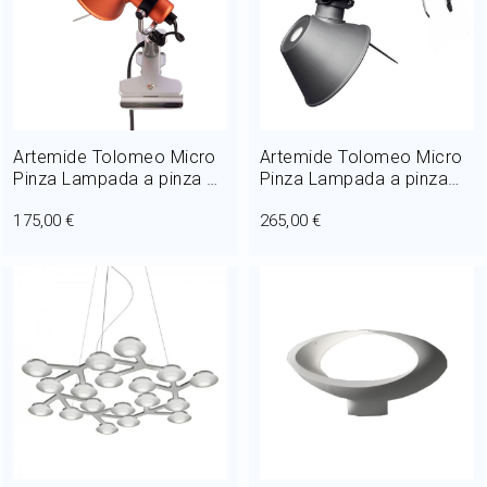
Artemide Tolomeo Micro
Artemide Tolomeo Micro
Pinza Lampada a pinza 1
Pinza Lampada a pinza
Luce 46W H 20 cm Halo
LED 8W H 20 cm Alluminio
175,00 €
265,00 €
Arancio