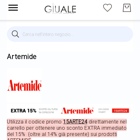
Cerca
Cerca
Brands
Illuminazione per interni
Artemide
Illuminazione per esterni
Arredi
Arredo Giardino
Utilizza il codice promo
15ARTE24
direttamente nel
carrello per ottenere uno sconto EXTRA immediato
del 15% (oltre al 14% già presente) sui prodotti