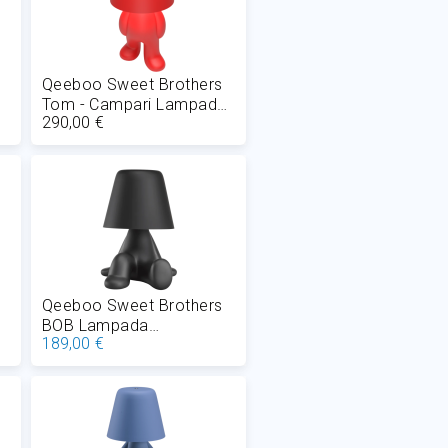
Qeeboo Sweet Brothers
Tom - Campari Lampada
290,00 €
D
ricaricabile da tavolo LED
1,5W H 31 cm
Aggiungi al Carrello
Qeeboo Sweet Brothers
BOB Lampada
189,00 €
D
ricaricabile da tavolo LED
1,5W H 24 cm
Aggiungi al Carrello