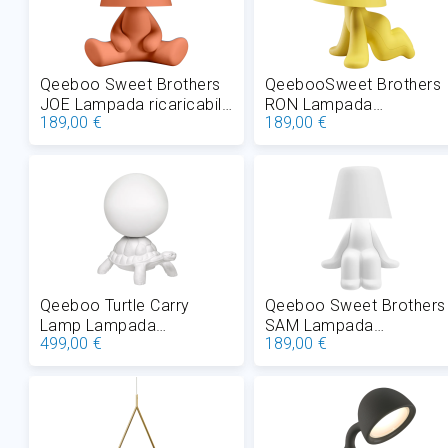
Qeeboo Sweet Brothers
QeebooSweet Brothers
JOE Lampada ricaricabile
RON Lampada
189,00 €
189,00 €
da tavolo LED 1,5W H
ricaricabile da tavolo LE
24,5 cm
1,5W H 24,5 cm
Aggiungi al Carrello
Aggiungi al Carrello
Qeeboo Turtle Carry
Qeeboo Sweet Brothers
Lamp Lampada
SAM Lampada
499,00 €
189,00 €
ricaricabile da tavolo in
ricaricabile da tavolo LE
polietilene LED 4,5W H 73
1,5W H 27,5 cm
cm
Aggiungi al Carrello
Aggiungi al Carrello