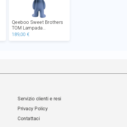
Qeeboo Sweet Brothers
TOM Lampada
5
ricaricabile da tavolo LED
189,00 €
1,5W H 31 cm
Aggiungi al Carrello
Servizio clienti e resi
Privacy Policy
Contattaci