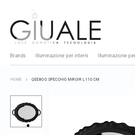
Brands
Illuminazione per interni
Illuminazione per
HOME
QEEBOO SPECCHIO MIROIR L 110 CM
Skip
to
the
end
of
the
images
gallery