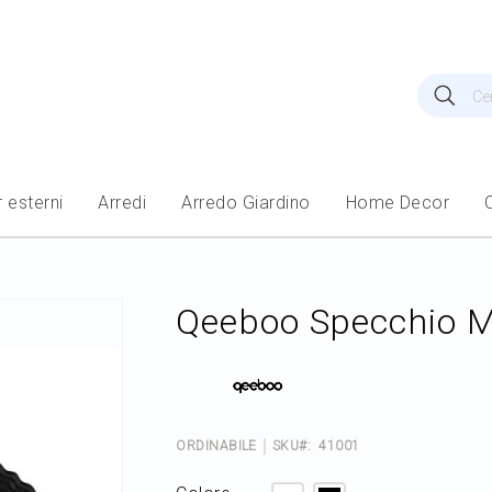
Cerca
Cer
 esterni
Arredi
Arredo Giardino
Home Decor
Qeeboo Specchio M
ORDINABILE
SKU
41001