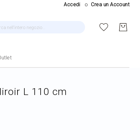
Salt
Accedi
Crea un Account
al
cont
ca
Outlet
iroir L 110 cm