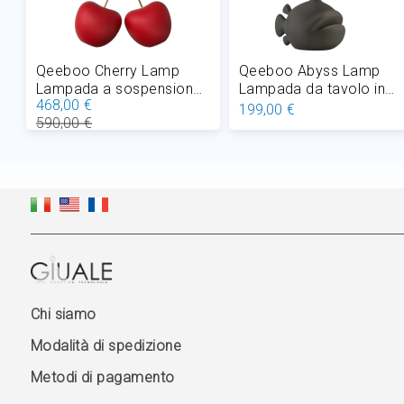
Qeeboo Cherry Lamp
Qeeboo Abyss Lamp
Lampada a sospensione
Lampada da tavolo in
468,00 €
LED 18W L 62,5 cm
polietilene LED 2,9W H 3
199,00 €
590,00 €
cm
Aggiungi al Carrello
Aggiungi al Carrello
Chi siamo
Modalità di spedizione
Metodi di pagamento