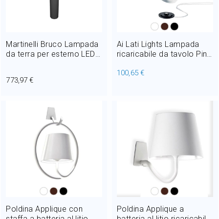
Martinelli Bruco Lampada
Ai Lati Lights Lampada
da terra per esterno LED
ricaricabile da tavolo Pina
2x8W H 47 cm
Pro LED 2.2W IP54 H 29
100,65 €
cm Dimmer - Per uso
773,97 €
interno ed esterno
Poldina Applique con
Poldina Applique a
staffa a batteria al litio
batteria al litio ricaricabile