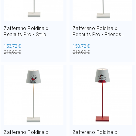
Zafferano Poldina x
Zafferano Poldina x
Peanuts Pro - Strip
Peanuts Pro - Friends
Lampada da Tavolo
Lampada da Tavolo
153,72 €
153,72 €
Ricaricabile LED 2,2W H
Ricaricabile LED 2,2W H
219,60 €
219,60 €
38 cm
38 cm
Zafferano Poldina x
Zafferano Poldina x