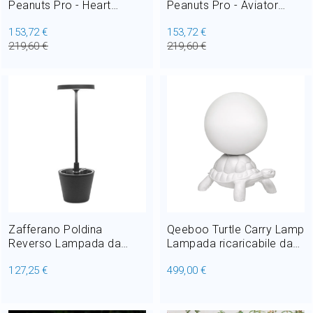
Peanuts Pro - Heart
Peanuts Pro - Aviator
Lampada da Tavolo
Lampada da Tavolo
153,72 €
153,72 €
Ricaricabile LED 2,2W H
Ricaricabile LED 2,2W H
219,60 €
219,60 €
38 cm
38 cm
Zafferano Poldina
Qeeboo Turtle Carry Lamp
Reverso Lampada da
Lampada ricaricabile da
Tavolo Ricaricabile LED
tavolo in polietilene LED
127,25 €
499,00 €
2,3W H 35 cm
4,5W H 73 cm