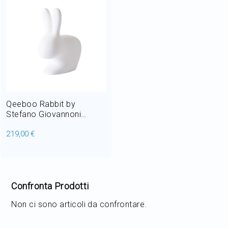
Qeeboo Rabbit by
Stefano Giovannoni
Piantana in Polietilene LED
219,00 €
RGB 8W outdoor
Confronta Prodotti
Non ci sono articoli da confrontare.