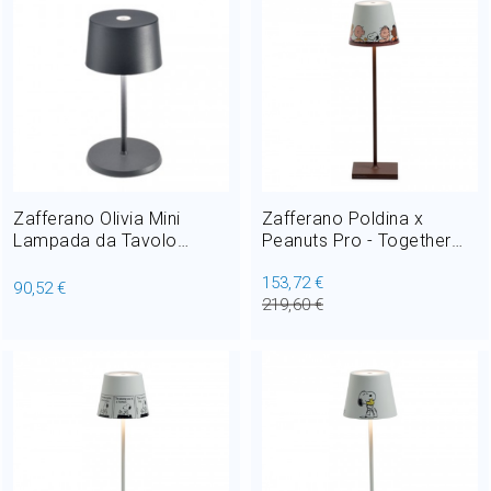
Zafferano Olivia Mini
Zafferano Poldina x
Lampada da Tavolo
Peanuts Pro - Together
Ricaricabile LED 2,2W H
Lampada da Tavolo
153,72 €
22 cm
Ricaricabile LED 2,2W H
90,52 €
219,60 €
38 cm