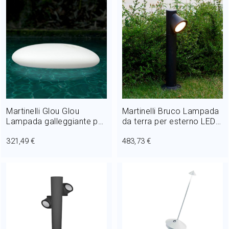
Martinelli Glou Glou
Martinelli Bruco Lampada
Lampada galleggiante per
da terra per esterno LED
piscina LED 1,5W L 50 cm
8W H 33 cm
321,49 €
483,73 €