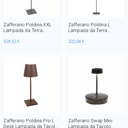
Home Decor
Outlet
Zafferano Poldina XXL
Zafferano Poldina L
Lampada da Terra
Lampada da Terra
ricaricabile LED 6,5W H
ricaricabile LED 4,5W H
324,52 €
222,04 €
150 cm
122 cm
Il mio Account
Zafferano Poldina Pro L
Zafferano Swap Mini
Desk Lampada da Tavolo
Lampada da Tavolo