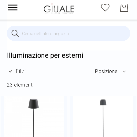
Cerca
Cerca
Brands
Illuminazione per interni
Illuminazione per esterni
Filtri
Posizione
Illuminazione per esterni
23
elementi
Arredi
Arredo Giardino