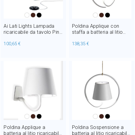
Home Decor
Outlet
Ai Lati Lights Lampada
Poldina Applique con
ricaricabile da tavolo Pina
staffa a batteria al litio
Pro LED 2.2W IP54 H 29
ricaricabile LED 2.2W IP54
100,65 €
138,35 €
cm Dimmer - Per uso
H 26.5 cm Anche per
Il mio Account
interno ed esterno
l'esterno Dimmerabile
Poldina Applique a
Poldina Sospensione a
batteria al litio ricaricabile
batteria al litio ricaricabile