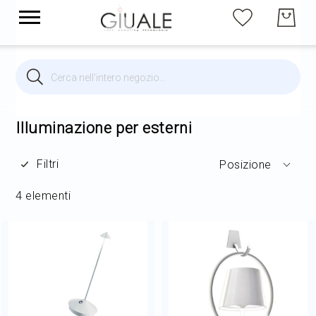
Cerca
Cerca
Brands
Illuminazione per interni
Illuminazione per esterni
Filtri
Posizione
Illuminazione per esterni
4
elementi
Arredi
Arredo Giardino