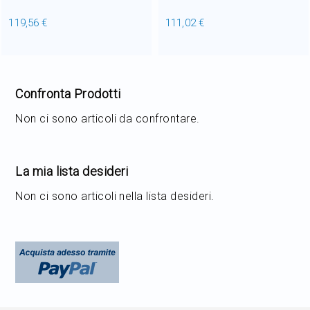
LED 2.2W IP54 H 14 cm
LED 2.2W IP54 L 19.8 x H
119,56 €
111,02 €
Anche per l'esterno
19.8 cm Anche per
Dimmerabile
l'esterno
Confronta Prodotti
Non ci sono articoli da confrontare.
La mia lista desideri
Non ci sono articoli nella lista desideri.