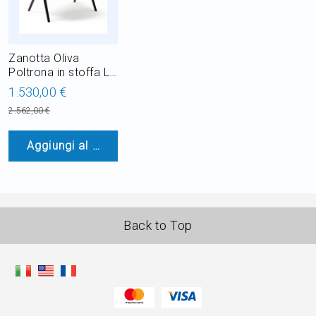
Zanotta Oliva
Poltrona in stoffa L
83 cm
1.530,00 €
2.562,00 €
Aggiungi al Carrello
Back to Top