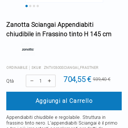
Home Decor
Skip
to
the
Outlet
Zanotta Sciangai Appendiabiti
beginning
of
chiudibile in Frassino tinto H 145 cm
the
Il mio Account
images
gallery
ORDINABILE
SKU
ZNTV0300SCIANGAI_FRASTNER
704,55 €
939,40 €
Qtà
Prezzo
normale
Aggiungi al Carrello
Appendiabiti chiudibile e regolabile. Struttura in
frassino tinto nero. L’appendiabiti Sciangai è il primo