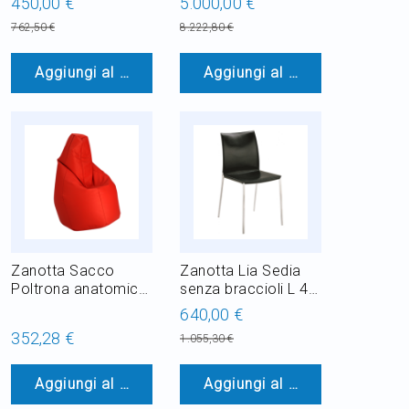
450,00 €
5.000,00 €
verniciata L 49,5 cm
762,50 €
8.222,80 €
Outdoor
Aggiungi al Carrello
Aggiungi al Carrello
Zanotta Sacco
Zanotta Lia Sedia
Poltrona anatomica
senza braccioli L 44
L 80 cm
cm
640,00 €
352,28 €
1.055,30 €
Aggiungi al Carrello
Aggiungi al Carrello