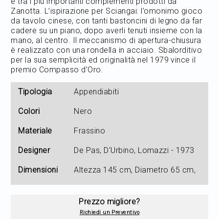
e tra i più importanti complementi prodotti da
Zanotta. L’ispirazione per Sciangai: l’omonimo gioco
da tavolo cinese, con tanti bastoncini di legno da far
cadere su un piano, dopo averli tenuti insieme con la
mano, al centro. Il meccanismo di apertura-chiusura
è realizzato con una rondella in acciaio. Sbalorditivo
per la sua semplicità ed originalità nel 1979 vince il
premio Compasso d’Oro.
Tipologia
Appendiabiti
Colori
Nero
Materiale
Frassino
Designer
De Pas, D'Urbino, Lomazzi - 1973
Dimensioni
Altezza 145 cm, Diametro 65 cm,
Prezzo migliore?
Richiedi un Preventivo