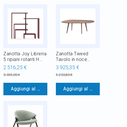
Zanotta Joy Libreria
Zanotta Tweed
5 ripiani rotanti H
Tavolo in noce
103 cm
canaletto L 213 cm
2.516,25 €
3.925,35 €
3.355,00 €
5.233,80 €
Aggiungi al Carrello
Aggiungi al Carrello