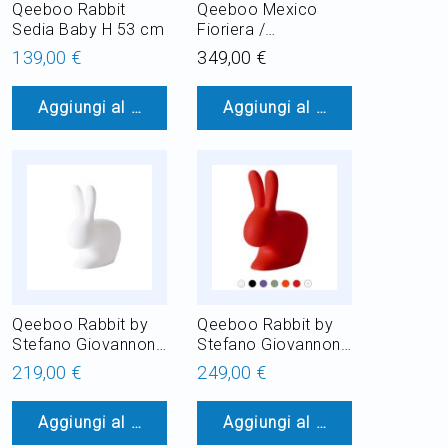
Qeeboo Rabbit
Qeeboo Mexico
Sedia Baby H 53 cm
Fioriera /
Refrigeratore per
139,00 €
349,00 €
Champagne
Luminoso H 45 cm
Aggiungi al Carrello
Aggiungi al Carrello
LED RGB 8W per
esterno
Qeeboo Rabbit by
Qeeboo Rabbit by
Stefano Giovannoni
Stefano Giovannoni
Piantana in
Sedia in Polietilene
219,00 €
249,00 €
Polietilene LED RGB
H 80 cm
8W outdoor
Aggiungi al Carrello
Aggiungi al Carrello