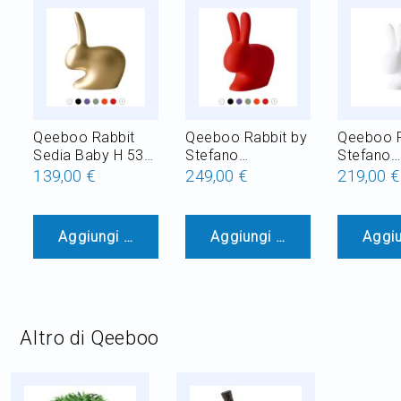
Qeeboo Rabbit
Qeeboo Rabbit by
Qeeboo R
Sedia Baby H 53
Stefano
Stefano
cm
Giovannoni Sedia
Giovanno
139,00 €
249,00 €
219,00 €
in Polietilene H 80
Piantana 
cm
Polietile
RGB 8W 
Aggiungi al Carrello
Aggiungi al Carrello
Aggiu
Altro di Qeeboo