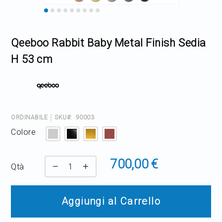
Home Decor
Skip
to
the
Outlet
Qeeboo Rabbit Baby Metal Finish Sedia
beginning
of
H 53 cm
the
Il mio Account
images
gallery
ORDINABILE
SKU
90003
Colore
700,00 €
Qtà
Aggiungi al Carrello