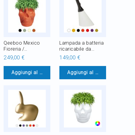
Qeeboo Mexico
Lampada a batteria
Fioreria /
ricaricabile da
Refrigeratore per
Tavolo/Applique
249,00 €
149,00 €
Champagne H 45
Qeeboo Flash LED
cm
8W H 48 cm
Aggiungi al Carrello
Aggiungi al Carrello