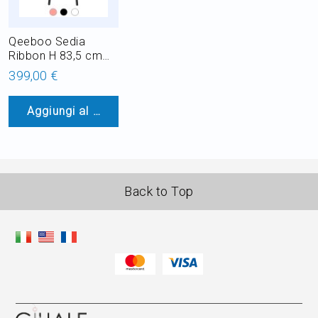
Qeeboo Sedia
Ribbon H 83,5 cm
Outdoor
399,00 €
Aggiungi al Carrello
Back to Top