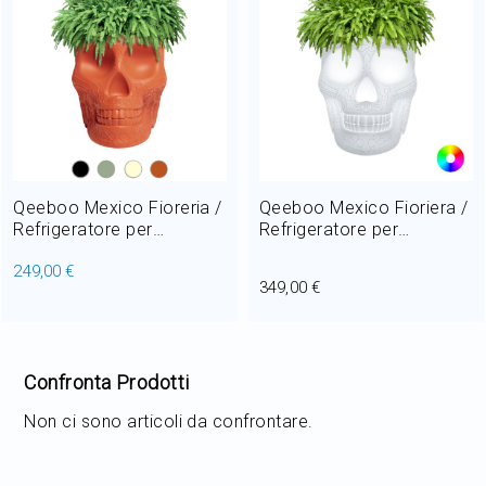
Home Decor
Outlet
Il mio Account
Qeeboo Mexico Fioreria /
Qeeboo Mexico Fioriera /
Refrigeratore per
Refrigeratore per
Champagne H 45 cm
Champagne Luminoso H
249,00 €
45 cm LED RGB 8W per
349,00 €
esterno
Confronta Prodotti
Non ci sono articoli da confrontare.