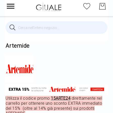
Cerca
Cerca
Brands
Illuminazione per interni
Artemide
Illuminazione per esterni
Arredi
Arredo Giardino
Utilizza il codice promo
15ARTE24
direttamente nel
carrello per ottenere uno sconto EXTRA immediato
del 15% (oltre al 14% già presente) sui prodotti