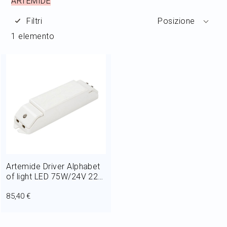
ARTEMIDE
Home Decor
Filtri
Posizione
1
elemento
Outlet
Il mio Account
Artemide Driver Alphabet
of light LED 75W/24V 220-
240V 1min-2max
85,40 €