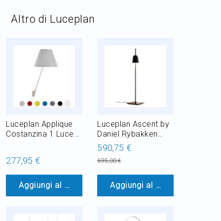
Altro di Luceplan
Luceplan Applique
Luceplan Ascent by
Costanzina 1 Luce
Daniel Rybakken
E14 H 54 cm
Lampada da Tavolo
590,75 €
in Acciaio LED 11W
277,95 €
695,00 €
H 65 cm
Aggiungi al Carrello
Aggiungi al Carrello