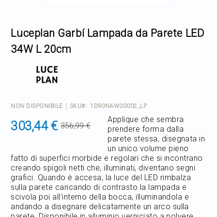
Home Decor
Skip
to
the
Luceplan Garbí Lampada da Parete LED
Outlet
beginning
of
34W L 20cm
the
images
Il mio Account
gallery
NON DISPONIBILE
SKU
1D90NAW00002_LP
Applique che sembra
303,44 €
356,99 €
prendere forma dalla
Prezzo
parete stessa, disegnata in
normale
un unico volume pieno
fatto di superfici morbide e regolari che si incontrano
creando spigoli netti che, illuminati, diventano segni
grafici. Quando è accesa, la luce del LED rimbalza
sulla parete caricando di contrasto la lampada e
scivola poi all’interno della bocca, illuminandola e
andando a disegnare delicatamente un arco sulla
parete. Disponibile in alluminio verniciato a polvere