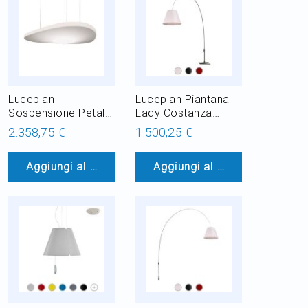
Luceplan
Luceplan Piantana
Sospensione Petale
Lady Costanza
LED
Dimmerabile H 240
2.358,75 €
1.500,25 €
cm 1 Luce E27
Aggiungi al Carrello
Aggiungi al Carrello