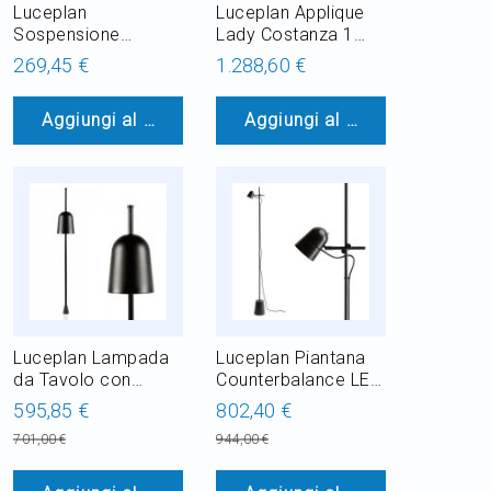
Luceplan
Luceplan Applique
Sospensione
Lady Costanza 1
Costanzina 1 Luce
Luce E27 H 248 cm
269,45 €
1.288,60 €
E14 Ø 26 cm
Dimmerabile
Aggiungi al Carrello
Aggiungi al Carrello
Luceplan Lampada
Luceplan Piantana
da Tavolo con
Counterbalance LED
Perno Ascent LED
15W H 170 cm
595,85 €
802,40 €
10W H 64 cm
Dimmerabile
701,00 €
944,00 €
Dimmerabile