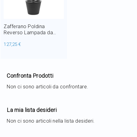
Home Decor
Outlet
Zafferano Poldina
Reverso Lampada da
Tavolo Ricaricabile LED
127,25 €
2,3W H 35 cm
Il mio Account
Confronta Prodotti
Non ci sono articoli da confrontare.
La mia lista desideri
Non ci sono articoli nella lista desideri.