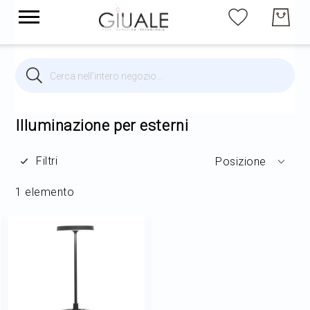
Cerca
Cerca
Brands
Illuminazione per interni
Illuminazione per esterni
Filtri
Posizione
Illuminazione per esterni
1
elemento
Arredi
Arredo Giardino