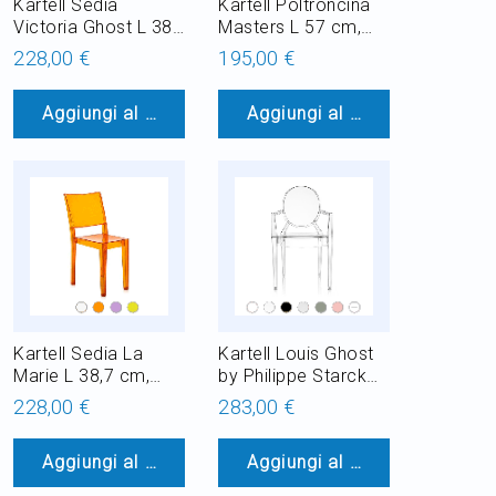
Kartell Sedia
Kartell Poltroncina
Victoria Ghost L 38
Masters L 57 cm,
cm, Impilabile,
Impilabile, anche per
228,00 €
195,00 €
anche per esterno
giardino
Aggiungi al Carrello
Aggiungi al Carrello
Kartell Sedia La
Kartell Louis Ghost
Marie L 38,7 cm,
by Philippe Starck
Impilabile, anche per
Sedia in
228,00 €
283,00 €
esterno
Policarbonato L 54
cm
Aggiungi al Carrello
Aggiungi al Carrello