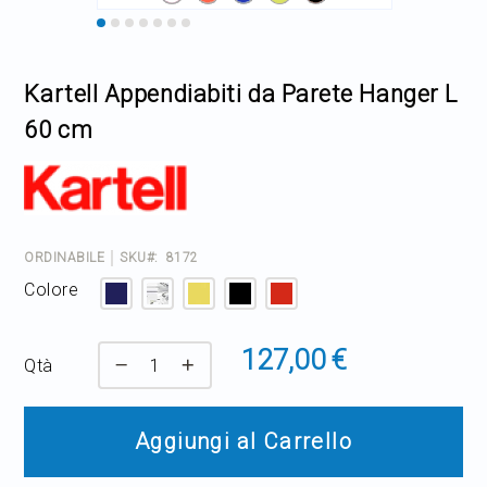
Home Decor
Skip
to
the
Outlet
Kartell Appendiabiti da Parete Hanger L
beginning
of
60 cm
the
Il mio Account
images
gallery
ORDINABILE
SKU
8172
Colore
127,00 €
Qtà
Aggiungi al Carrello