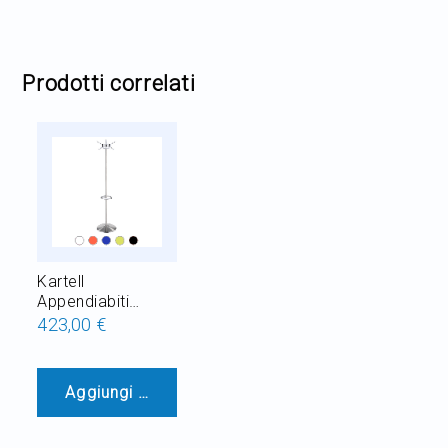
Prodotti correlati
Kartell
Appendiabiti
Hanger H 170 cm
423,00 €
Aggiungi al Carrello